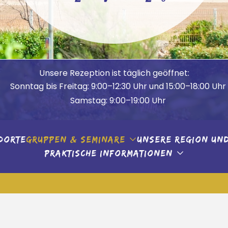
Unsere Rezeption ist täglich geöffnet:
Sonntag bis Freitag: 9:00–12:30 Uhr und 15:00–18:00 Uhr
Samstag: 9:00–19:00 Uhr
ue
ist für alle geöffnet, sowohl für externe Besucher als
dorte
Gruppen & Seminare
Unsere Region und
12:00 bis 14:00 Uhr / 19:00 bis 21:00 Uhr.
Praktische Informationen
 bald für Ihren Aufenthalt im Camping LVL direkt am Meer