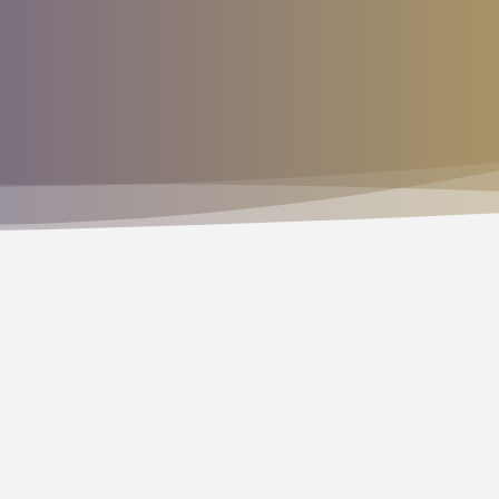
taurantseite
lernräu