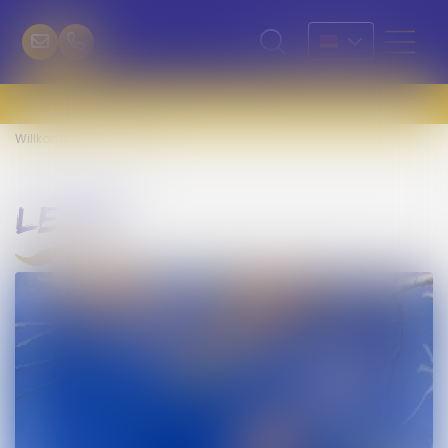
Willkommen
Le VIP
le vip