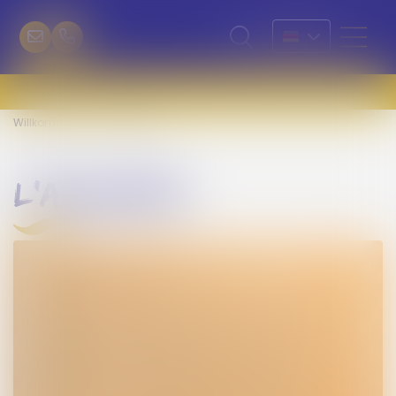
Willkommen
L'Avocette
l'avocette